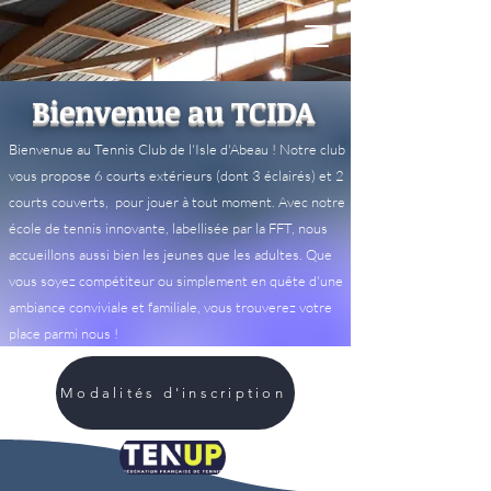
Bienvenue au TCIDA
Bienvenue au Tennis Club de l'Isle d'Abeau ! Notre club
vous propose 6 courts extérieurs (dont 3 éclairés) et 2
courts couverts, pour jouer à tout moment. Avec notre
école de tennis innovante, labellisée par la FFT, nous
accueillons aussi bien les jeunes que les adultes. Que
vous soyez compétiteur ou simplement en quête d'une
ambiance conviviale et familiale, vous trouverez votre
place parmi nous !
Modalités d'inscription